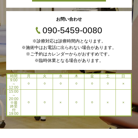
お問い合わせ
090-5459-0080
※診療対応は診療時間内となります。
※施術中はお電話に出られない場合があります。
※ご予約はカレンダーからがおすすめです。
※臨時休業となる場合があります。
時間
月
火
水
木
金
土
日
9:00
～
⚪︎
⚪︎
⚪︎
⚪︎
⚪︎
⚪︎
×
12:00
15:00
～
20:00
※最
⚪︎
⚪︎
×
⚪︎
⚪︎
×
×
終受
付
19:00