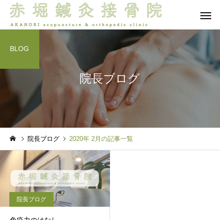
BLOG
院長ブログ
保険診療
自由診療 -
院長ブログ
院長ブログ
院長ブログ
2020年 2月の記事一覧
夜眠れないのは脳が休めな
首肩腰は痛いけど体幹
ら
いから？入眠困難の本当の
が入らない…その正体
脳バランス療法
オプショ
理由 前編
「混合タイプ」？脳と
の連携から紐解く新事
院長ブログ