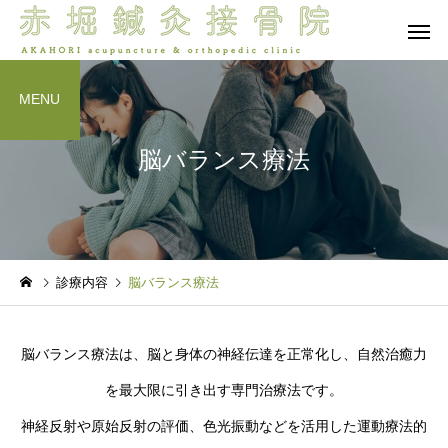
MENU
脳バランス療法
保険診療
自由診療 -
院長ブログ
院長ブログ
診療内容
脳バランス療法
夜眠れないのは脳が休めな
首肩腰は痛いけど体幹
ら
いから？入眠困難の本当の
が入らない…その正体
脳バランス療法
オプショ
脳バランス療法は、脳と身体の神経伝達を正常化し、自然治癒力
理由 前編
「混合タイプ」？脳と
の連携から紐解く新事
を最大限に引き出す専門治療法です。
神経反射や原始反射の評価、色光振動などを活用した運動療法的