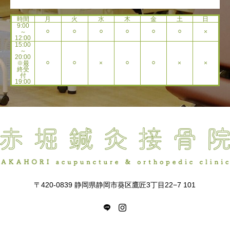
時間
月
火
水
木
金
土
日
9:00
～
⚪︎
⚪︎
⚪︎
⚪︎
⚪︎
⚪︎
×
12:00
15:00
～
20:00
※最
⚪︎
⚪︎
×
⚪︎
⚪︎
×
×
終受
付
19:00
〒420-0839 静岡県静岡市葵区鷹匠3丁目22−7 101