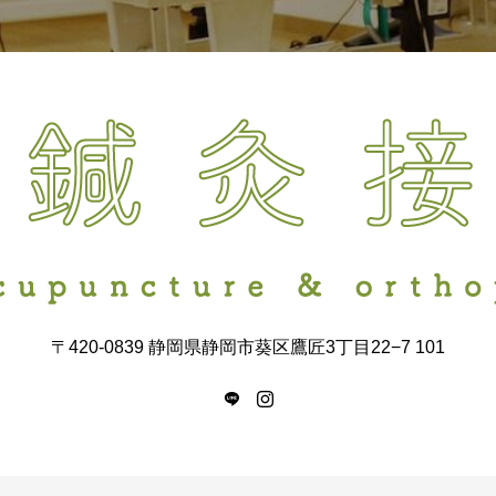
〒420-0839 静岡県静岡市葵区鷹匠3丁目22−7 101