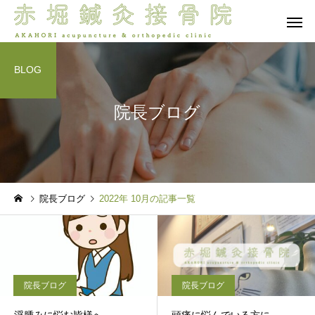
BLOG
院長ブログ
保険診療
自由診療 -
院長ブログ
院長ブログ
院長ブログ
2022年 10月の記事一覧
夜眠れないのは脳が休めな
首肩腰は痛いけど体幹
ら
いから？入眠困難の本当の
が入らない…その正体
脳バランス療法
オプショ
理由 前編
「混合タイプ」？脳と
の連携から紐解く新事
院長ブログ
院長ブログ