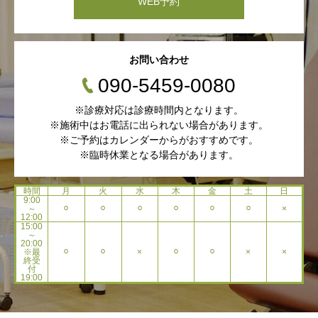
WEB予約
お問い合わせ
090-5459-0080
※診療対応は診療時間内となります。
※施術中はお電話に出られない場合があります。
※ご予約はカレンダーからがおすすめです。
※臨時休業となる場合があります。
時間
月
火
水
木
金
土
日
9:00
～
⚪︎
⚪︎
⚪︎
⚪︎
⚪︎
⚪︎
×
12:00
15:00
～
20:00
※最
⚪︎
⚪︎
×
⚪︎
⚪︎
×
×
終受
付
19:00