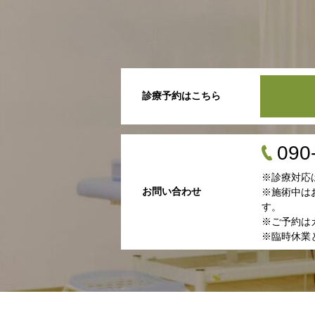
診療予約はこちら
090
※診療対応
お問い合わせ
※施術中は
す。
※ご予約は
※臨時休業