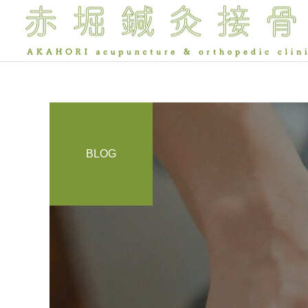
BLOG
保険診療
院長ブログ
院長ブログ
運動でアルツハイマー病は
夜眠れないのは脳が休めな
予防できる？——40代から
いから？入眠困難の本当の
脳バランス療法
始めたい脳を守る習慣
理由 前編