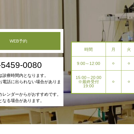
WEB予約
時間
月
火
-5459-0080
9:00～12:00
⚪︎
⚪︎
は診療時間内となります。
15:00～20:00
※最終受付
⚪︎
⚪︎
お電話に出られない場合がありま
19:00
カレンダーからがおすすめです。
となる場合があります。