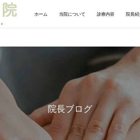
ホーム
当院について
診療内容
院長紹
自由診療 -整体-
自由診療 -鍼灸
院長ブログ
院長ブログ
首肩腰は痛いけど体幹は力
【完全版】ストレッチして
が入らない…その正体は
も体がすぐ戻る理由｜“脳
院長ブログ
オプション
「混合タイプ」？脳と身体
の問題”から改善する新し
の連携から紐解く新事実
いアプローチ 途中