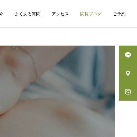
介
よくある質問
アクセス
院長ブログ
ご予約
詳細を見る
-
トムソンベット
院長ブログ
院長ブログ
『動かしているつもり』の
運動で脳は変わる？脳科学
罠！写真で見る、脳と身体
が示す「体を動かすこと」
の認識のズレ
の本当の意味