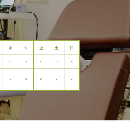
水
木
金
土
日
⚪︎
⚪︎
⚪︎
⚪︎
×
×
⚪︎
⚪︎
×
×