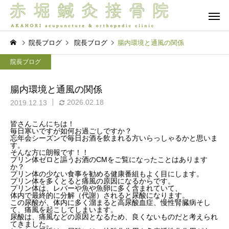
院長ブログ
院長ブログ
腸内環境と通風の関係
院長ブログ
腸内環境と通風の関係
2026.02.18
2019.12.13
保険診療
自由診療 -
皆さんこんにちは！
毎日寒いですが如何お過ごしですか？
院長ブログ
院長ブログ
忘年会シーズンで毎日お酒を飲まれる方いらっしゃるかと思いま
す。
そんな方に朗報です！！
夜眠れないのは脳が休めな
首肩腰は痛いけど体幹
プリン体ゼロと謳うお酒のCMをご覧になったことはあります
か？
ら
いから？入眠困難の本当の
が入らない…その正体
プリン体の少ない食事を勧める健康番組もよく目にします。
脳バランス療法
オプショ
プリン体を多くとると痛風の原因になるからです。
理由 前編
「混合タイプ」？脳と
プリン体は、レバーや魚や魚卵に多く含まれていて、
体内で最終的に分解（代謝）されると尿酸になります。
の連携から紐解く新事
この尿酸が、体内に多く溜まると高尿酸血症、慢性腎臓病そし
て、痛風を起こしてしまいます。
尿酸は、痛風などの原因となるため、良くないものだと考えられ
てきました。