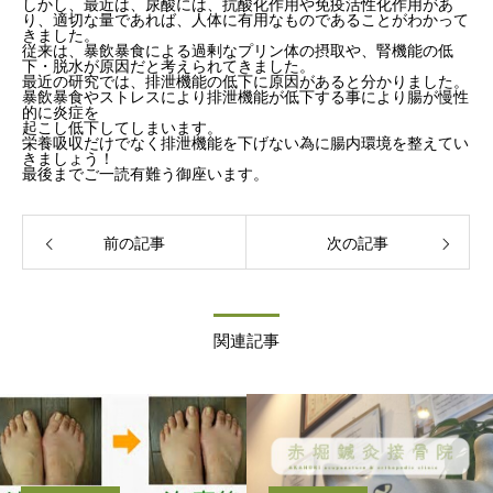
しかし、最近は、尿酸には、抗酸化作用や免疫活性化作用があ
り、適切な量であれば、人体に有用なものであることがわかって
きました。
従来は、暴飲暴食による過剰なプリン体の摂取や、腎機能の低
下・脱水が原因だと考えられてきました。
最近の研究では、排泄機能の低下に原因があると分かりました。
暴飲暴食やストレスにより排泄機能が低下する事により腸が慢性
的に炎症を
起こし低下してしまいます。
栄養吸収だけでなく排泄機能を下げない為に腸内環境を整えてい
きましょう！
最後までご一読有難う御座います。
前の記事
次の記事
関連記事