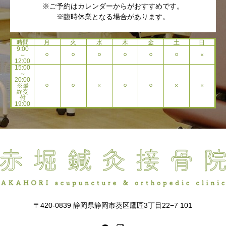
※ご予約はカレンダーからがおすすめです。
※臨時休業となる場合があります。
時間
月
火
水
木
金
土
日
9:00
～
⚪︎
⚪︎
⚪︎
⚪︎
⚪︎
⚪︎
×
12:00
15:00
～
20:00
※最
⚪︎
⚪︎
×
⚪︎
⚪︎
×
×
終受
付
19:00
〒420-0839 静岡県静岡市葵区鷹匠3丁目22−7 101