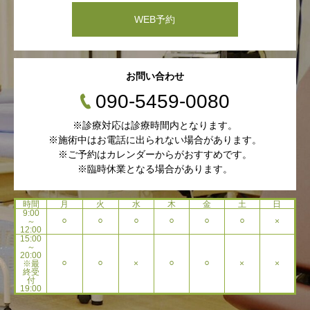
WEB予約
お問い合わせ
090-5459-0080
※診療対応は診療時間内となります。
※施術中はお電話に出られない場合があります。
※ご予約はカレンダーからがおすすめです。
※臨時休業となる場合があります。
時間
月
火
水
木
金
土
日
9:00
～
⚪︎
⚪︎
⚪︎
⚪︎
⚪︎
⚪︎
×
12:00
15:00
～
20:00
※最
⚪︎
⚪︎
×
⚪︎
⚪︎
×
×
終受
付
19:00