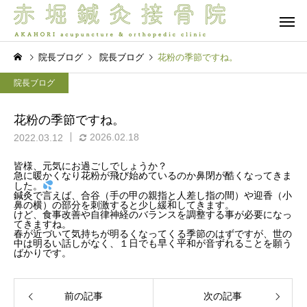
院長ブログ
院長ブログ
花粉の季節ですね。
院長ブログ
花粉の季節ですね。
2026.02.18
2022.03.12
保険診療
自由診療 -
皆様、元気にお過ごしでしょうか？
急に暖かくなり花粉が飛び始めているのか鼻閉が酷くなってきま
院長ブログ
院長ブログ
した。
鍼灸で言えば、合谷（手の甲の親指と人差し指の間）や迎香（小
鼻の横）の部分を刺激すると少し緩和してきます。
夜眠れないのは脳が休めな
首肩腰は痛いけど体幹
けど、食事改善や自律神経のバランスを調整する事が必要になっ
てきますね。
ら
いから？入眠困難の本当の
が入らない…その正体
春が近づいて気持ちが明るくなってくる季節のはずですが、世の
脳バランス療法
オプショ
中は明るい話しがなく、１日でも早く平和が音ずれることを願う
理由 前編
「混合タイプ」？脳と
ばかりです。
の連携から紐解く新事
前の記事
次の記事