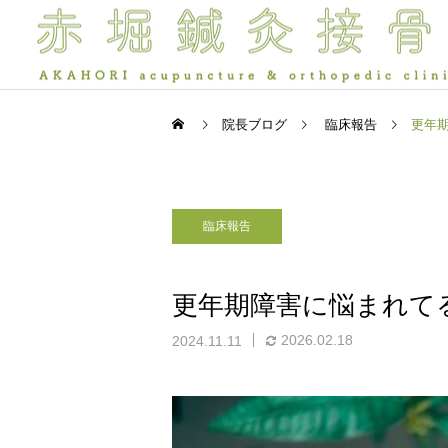
院長ブログ
臨床報告
更年
臨床報告
保険診療
院長ブログ
院長ブログ
更年期障害に悩まれて
運動でアルツハイマー病は
夜眠れないのは脳が休めな
予防できる？——40代から
いから？入眠困難の本当の
2026.02.18
2024.11.11
脳バランス療法
始めたい脳を守る習慣
理由 前編