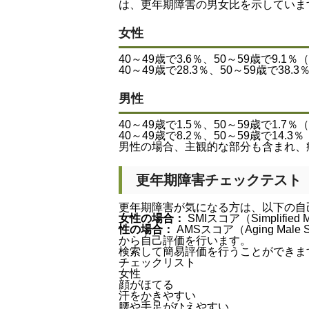
は、更年期障害の男女比を示していま
女性
40～49歳で3.6％、50～59歳で9
40～49歳で28.3％、50～59歳で
男性
40～49歳で1.5％、50～59歳で1
40～49歳で8.2％、50～59歳で1
男性の場合、主観的な部分も含まれ、
更年期障害チェックテスト
更年期障害が気になる方は、以下の自
女性の場合：
SMIスコア（Simplifie
性の場合：
AMSスコア（Aging Male 
から自己評価を行います。
検索して簡易評価を行うことができま
チェックリスト
女性
顔がほてる
汗をかきやすい
腰や手足がひえやすい