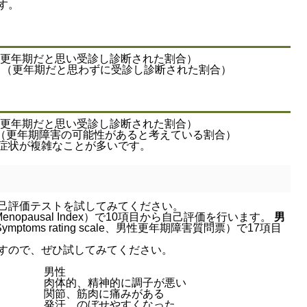
す。
.1％（更年期だと思い受診し診断された割合）
38.3％（更年期だと思わずに受診し診断された割合）
.7％（更年期だと思い受診し診断された割合）
4.3％（更年期障害の可能性があると考えている割合）
症状が複雑なことが多いです。
己評価テストを試してみてください。
d Menopausal Index）で10項目から自己評価を行います。
男
Symptoms rating scale、男性更年期障害質問票）で17項目
すので、ぜひ試してみてください。
男性
肉体的、精神的に調子が悪い
関節、筋肉に痛みがある
発汗、のぼせやすくなった