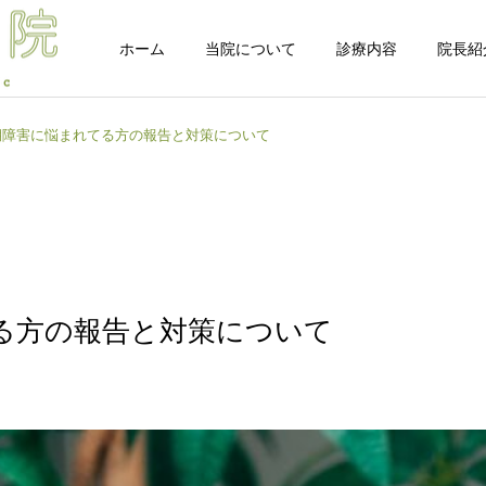
ホーム
当院について
診療内容
院長紹
期障害に悩まれてる方の報告と対策について
自由診療 -整体-
自由診療 -鍼灸
院長ブログ
院長ブログ
る方の報告と対策について
首肩腰は痛いけど体幹は力
【完全版】ストレッチして
が入らない…その正体は
も体がすぐ戻る理由｜“脳
オプション
「混合タイプ」？脳と身体
の問題”から改善する新し
の連携から紐解く新事実
いアプローチ 途中