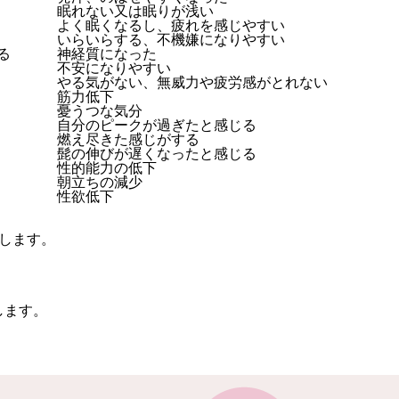
眠れない又は眠りが浅い
よく眠くなるし、疲れを感じやすい
いらいらする、不機嫌になりやすい
る
神経質になった
不安になりやすい
やる気がない、無威力や疲労感がとれない
筋力低下
憂うつな気分
自分のピークが過ぎたと感じる
燃え尽きた感じがする
髭の伸びが遅くなったと感じる
性的能力の低下
朝立ちの減少
性欲低下
価します。
します。