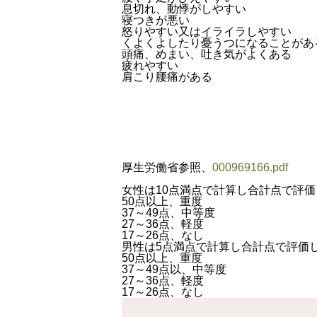
息切れ、動悸がしやすい
寝つきが悪い
怒りやすい又はイライラしやすい
くよくよしたり憂うつになることがあ
頭痛、めまい、吐き気がよくある
疲れやすい
肩こり腰痛がある
厚生労働省参照、
000969166.pdf
女性は10点満点で計算し合計点で評
50点以上、重度
37～49点、中等度
27～36点、軽度
17～26点、なし
男性は5点満点で計算し合計点で評価
50点以上、重度
37～49点以、中等度
27～36点、軽度
17～26点、なし