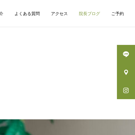
介
よくある質問
アクセス
院長ブログ
ご予約
詳細を見る
-
トムソンベット
院長ブログ
院長ブログ
『動かしているつもり』の
運動で脳は変わる？脳科学
罠！写真で見る、脳と身体
が示す「体を動かすこと」
の認識のズレ
の本当の意味