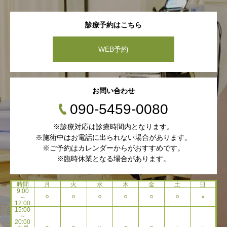
診療予約はこちら
WEB予約
お問い合わせ
090-5459-0080
※診療対応は診療時間内となります。
※施術中はお電話に出られない場合があります。
※ご予約はカレンダーからがおすすめです。
※臨時休業となる場合があります。
時間
月
火
水
木
金
土
日
9:00
～
⚪︎
⚪︎
⚪︎
⚪︎
⚪︎
⚪︎
×
12:00
15:00
～
20:00