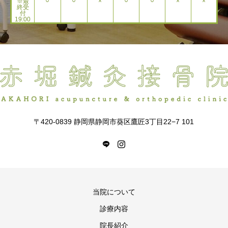
※最
⚪︎
⚪︎
×
⚪︎
⚪︎
×
×
終受
付
19:00
〒420-0839 静岡県静岡市葵区鷹匠3丁目22−7 101
当院について
診療内容
院長紹介