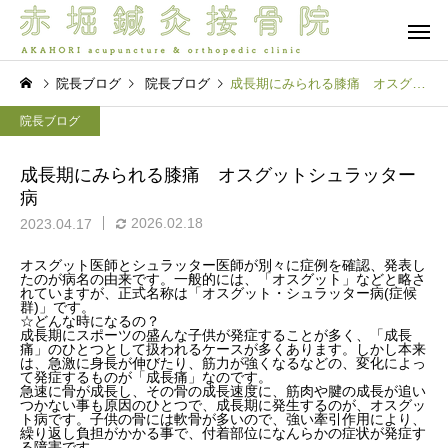
院長ブログ
院長ブログ
成長期にみられる膝痛 オスグットシュラッター病
院長ブログ
成長期にみられる膝痛 オスグットシュラッター
病
2026.02.18
2023.04.17
保険診療
自由診療 -
院長ブログ
院長ブログ
オスグット医師とシュラッター医師が別々に症例を確認、発表し
たのが病名の由来です。一般的には、「オスグット」などと略さ
れていますが、正式名称は「オスグット・シュラッター病(症候
夜眠れないのは脳が休めな
首肩腰は痛いけど体幹
群)」です。
☆どんな時になるの？
ら
いから？入眠困難の本当の
が入らない…その正体
成長期にスポーツの盛んな子供が発症することが多く、「成長
脳バランス療法
オプショ
痛」のひとつとして扱われるケースが多くあります。しかし本来
理由 前編
「混合タイプ」？脳と
は、急激に身長が伸びたり、筋力が強くなるなどの、変化によっ
て発症するものが「成長痛」なのです。
の連携から紐解く新事
急速に骨が成長し、その骨の成長速度に、筋肉や腱の成長が追い
つかない事も原因のひとつで、成長期に発生するのが、オスグッ
ト病です。子供の骨には軟骨が多いので、強い牽引作用により、
繰り返し負担がかかる事で、付着部位になんらかの症状が発症す
る障害です。