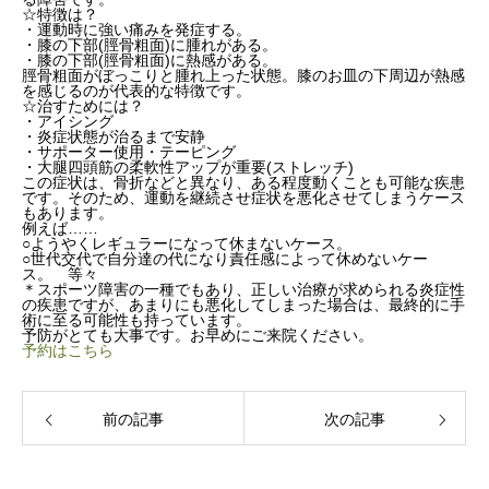
☆特徴は？
・運動時に強い痛みを発症する。
・膝の下部(脛骨粗面)に腫れがある。
・膝の下部(脛骨粗面)に熱感がある。
脛骨粗面がぼっこりと腫れ上った状態。膝のお皿の下周辺が熱感
を感じるのが代表的な特徴です。
☆治すためには？
・アイシング
・炎症状態が治るまで安静
・サポーター使用・テーピング
・大腿四頭筋の柔軟性アップが重要(ストレッチ)
この症状は、骨折などと異なり、ある程度動くことも可能な疾患
です。そのため、運動を継続させ症状を悪化させてしまうケース
もあります。
例えば……
○ようやくレギュラーになって休まないケース。
○世代交代で自分達の代になり責任感によって休めないケー
ス。 等々
＊スポーツ障害の一種でもあり、正しい治療が求められる炎症性
の疾患ですが、あまりにも悪化してしまった場合は、最終的に手
術に至る可能性も持っています。
予防がとても大事です。お早めにご来院ください。
予約はこちら
前の記事
次の記事