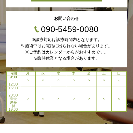
お問い合わせ
090-5459-0080
※診療対応は診療時間内となります。
※施術中はお電話に出られない場合があります。
※ご予約はカレンダーからがおすすめです。
※臨時休業となる場合があります。
時間
月
火
水
木
金
土
日
9:00
～
⚪︎
⚪︎
⚪︎
⚪︎
⚪︎
⚪︎
×
12:00
15:00
～
20:00
※最
⚪︎
⚪︎
×
⚪︎
⚪︎
×
×
終受
付
19:00