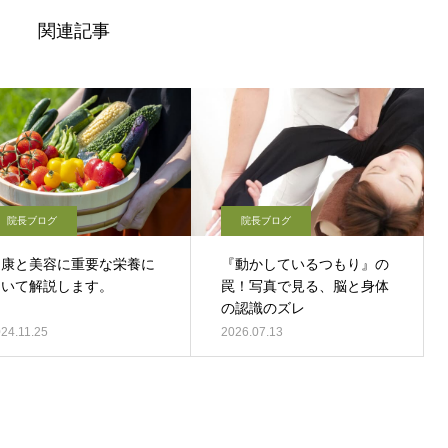
関連記事
院長ブログ
院長ブログ
健康と美容に重要な栄養に
『動かしているつもり』の
ついて解説します。
罠！写真で見る、脳と身体
の認識のズレ
24.11.25
2026.07.13