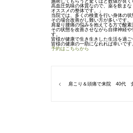
施術してもらうと驚くほど数値が良く
高血圧気味の体質なので、薬を飲まな
オススメの整体です。」
当院では、多くの検査を行い身体の状
その場合改善がし難い方が多いです。
肩凝り腰痛の悩みを抱えてる方で酸素
その状態を改善させながら自律神経や
す。
皆様が健康で生き生きした生活を過ご
皆様の健康の一助になれれば幸いです
予約はこちらから
肩こり＆頭痛で来院 40代 