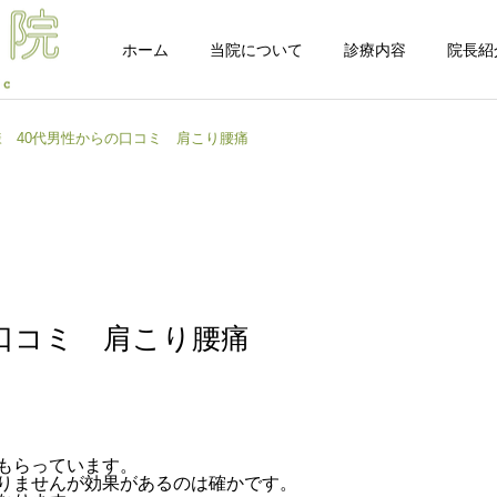
ホーム
当院について
診療内容
院長紹
様 40代男性からの口コミ 肩こり腰痛
自由診療 -整体-
自由診療 -鍼灸
院長ブログ
院長ブログ
口コミ 肩こり腰痛
首肩腰は痛いけど体幹は力
【完全版】ストレッチして
が入らない…その正体は
も体がすぐ戻る理由｜“脳
オプション
「混合タイプ」？脳と身体
の問題”から改善する新し
の連携から紐解く新事実
いアプローチ 途中
もらっています。
りませんが効果があるのは確かです。