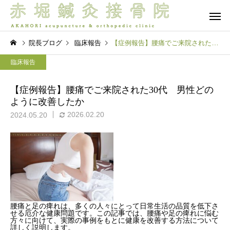
院長ブログ
臨床報告
【症例報告】腰痛でご来院された30代 男性どのように改善したか
臨床報告
【症例報告】腰痛でご来院された30代 男性どの
ように改善したか
2026.02.20
2024.05.20
保険診療
自由診療 -
院長ブログ
院長ブログ
夜眠れないのは脳が休めな
首肩腰は痛いけど体幹
ら
いから？入眠困難の本当の
が入らない…その正体
脳バランス療法
オプショ
理由 前編
「混合タイプ」？脳と
の連携から紐解く新事
腰痛と足の痺れは、多くの人々にとって日常生活の品質を低下さ
せる厄介な健康問題です。この記事では、腰痛や足の痺れに悩む
方々に向けて、実際の事例をもとに健康を改善する方法について
詳しく説明します。