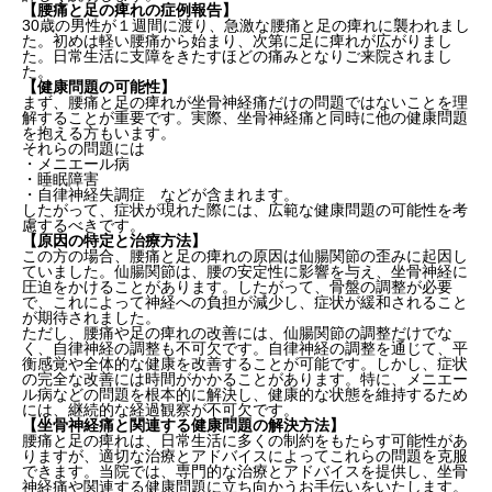
【腰痛と足の痺れの症例報告】
30歳の男性が１週間に渡り、急激な腰痛と足の痺れに襲われまし
た。初めは軽い腰痛から始まり、次第に足に痺れが広がりまし
た。日常生活に支障をきたすほどの痛みとなりご来院されまし
た。
【健康問題の可能性】
まず、腰痛と足の痺れが坐骨神経痛だけの問題ではないことを理
解することが重要です。実際、坐骨神経痛と同時に他の健康問題
を抱える方もいます。
それらの問題には
・メニエール病
・睡眠障害
・自律神経失調症 などが含まれます。
したがって、症状が現れた際には、広範な健康問題の可能性を考
慮するべきです。
【原因の特定と治療方法】
この方の場合、腰痛と足の痺れの原因は仙腸関節の歪みに起因し
ていました。仙腸関節は、腰の安定性に影響を与え、坐骨神経に
圧迫をかけることがあります。したがって、骨盤の調整が必要
で、これによって神経への負担が減少し、症状が緩和されること
が期待されました。
ただし、腰痛や足の痺れの改善には、仙腸関節の調整だけでな
く、自律神経の調整も不可欠です。自律神経の調整を通じて、平
衡感覚や全体的な健康を改善することが可能です。しかし、症状
の完全な改善には時間がかかることがあります。特に、メニエー
ル病などの問題を根本的に解決し、健康的な状態を維持するため
には、継続的な経過観察が不可欠です。
【坐骨神経痛と関連する健康問題の解決方法】
腰痛と足の痺れは、日常生活に多くの制約をもたらす可能性があ
りますが、適切な治療とアドバイスによってこれらの問題を克服
できます。当院では、専門的な治療とアドバイスを提供し、坐骨
神経痛や関連する健康問題に立ち向かうお手伝いをいたします。