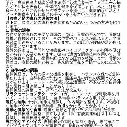
また、自律神経の整調と健康維持にも焦点を当て、メニエール病
などの症状を改善し、全体的な健康を促進します。私たちは患者
様一人ひとりに合わせた治療プランを提供し、健康的な生活とカ
メラの趣味を楽しむ為にお手伝いをさせていただきます。
【腰痛と足の痺れの改善方法】
以下に、腰痛と足の痺れを改善するためのいくつかの方法を紹介
します。
1. 骨盤の調整
腰痛や足の痺れの主要な原因の一つは、骨盤の歪みです。骨盤は
脊椎と直接関連しており、その位置やバランスが乱れると、坐骨
神経に圧迫をかけることがあります。この圧迫が腰痛や足の痺れ
の原因となります。
骨盤の調整は、専門的な治療家やカイロプラクターの指導を受け
ながら行う必要があります。彼らは適切な調整技術を用いて、骨
盤の位置を修正し、坐骨神経にかかる圧力を軽減します。骨盤の
調整は、症状の緩和と共に、将来的な再発を予防するのに役立ち
ます。
2. 自律神経の調整
自律神経は、体内の様々な機能を制御し、バランスを保つ役割を
果たします。自律神経の乱れは、腰痛や足の痺れの原因となるこ
とがあります。ストレスや不規則な生活習慣、不安などが自律神
経の乱れを引き起こすことがあります。
自律神経の調整には、以下の方法が役立ちます：
リラクセーションテクニック
: ヨガ、ストレッチ、深呼吸等を用
いて、ストレスを軽減し、自律神経のバランスを取り戻します。
適切な睡眠
: 十分な睡眠を確保し、体内時計を整えます。不規則
な睡眠パターンは自律神経に負担をかけることがあります。
運動と健康的な食事
: 適度な運動と栄養バランスの取れた食事
は、自律神経の調整に役立ちます。特に有酸素運動はストレスを
軽減し、自律神経を安定させます。
専門的なアドバイス:
自律神経の問題が深刻な場合、専門家のア
ドバイスを受けることが重要です。医師や心理療法士と連携し、