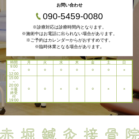
お問い合わせ
090-5459-0080
※診療対応は診療時間内となります。
※施術中はお電話に出られない場合があります。
※ご予約はカレンダーからがおすすめです。
※臨時休業となる場合があります。
時間
月
火
水
木
金
土
日
9:00
～
⚪︎
⚪︎
⚪︎
⚪︎
⚪︎
⚪︎
×
12:00
15:00
～
20:00
※最
⚪︎
⚪︎
×
⚪︎
⚪︎
×
×
終受
付
19:00