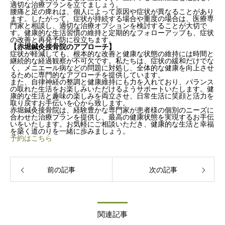
適切な治療プランを立てましょう。
腰痛と足の痺れは、個人によって原因や症状が異なることがあり
ます。したがって、症状が持続する場合や重度の場合は、医療専
門家と相談し、適切な治療オプションを検討することが大切で
す。健康的な生活習慣の維持と定期的なフォローアップも、症状
の改善と再発予防に役立ちます。
【赤堀鍼灸接骨院のアプローチ】
症状が軽減しても、根本的な改善と健康な状態の維持には時間と
継続的な経過観察が不可欠です。私たちは、症状の緩和だけでな
く、メニエール病などの問題に対処し、全体的な健康を向上させ
るために専門的なアプローチを提供しています。
また、自律神経の整調と健康維持にも力を入れており、バランス
の取れた生活をお楽しみいただけるようサポートいたします。健
康的な生活と趣味の楽しみを両立させ、日常生活に笑顔と活力を
取り戻すお手伝いを心から致します。
赤堀鍼灸接骨院は、経験豊かな専門家が患者様の個別のニーズに
合わせた治療プランを提供し、最高の健康状態を実現するお手伝
いをいたします。お気軽にご相談いただき、健康的な生活と幸福
を築く道のりを一緒に歩みましょう。
予約はこちら
前の記事
次の記事
関連記事